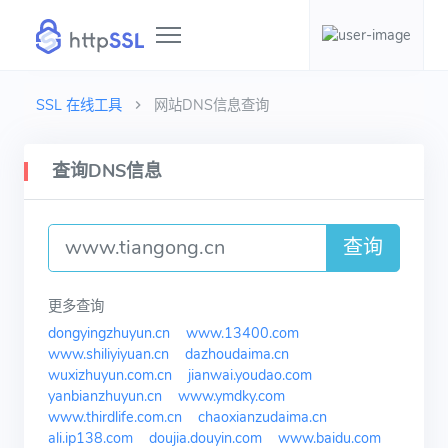
SSL 在线工具
网站DNS信息查询
查询DNS信息
查询
更多查询
dongyingzhuyun.cn
www.13400.com
www.shiliyiyuan.cn
dazhoudaima.cn
wuxizhuyun.com.cn
jianwai.youdao.com
yanbianzhuyun.cn
www.ymdky.com
www.thirdlife.com.cn
chaoxianzudaima.cn
ali.ip138.com
doujia.douyin.com
www.baidu.com