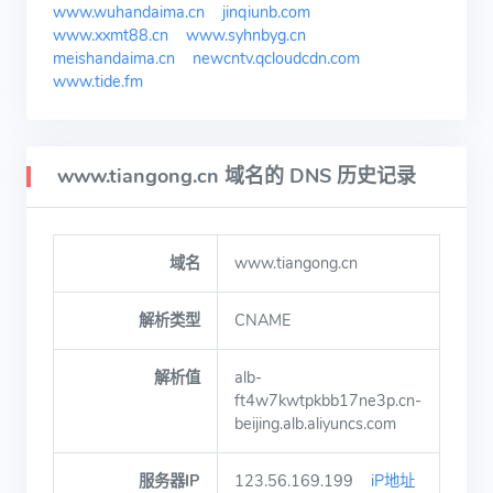
www.wuhandaima.cn
jinqiunb.com
www.xxmt88.cn
www.syhnbyg.cn
meishandaima.cn
newcntv.qcloudcdn.com
www.tide.fm
www.tiangong.cn 域名的 DNS 历史记录
域名
www.tiangong.cn
解析类型
CNAME
解析值
alb-
ft4w7kwtpkbb17ne3p.cn-
beijing.alb.aliyuncs.com
服务器IP
123.56.169.199
iP地址