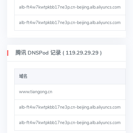
alb-ft4w7kwtpkbb17ne3p.cn-beijing.alb.aliyuncs.com
alb-ft4w7kwtpkbb17ne3p.cn-beijing.alb.aliyuncs.com
腾讯 DNSPod 记录 ( 119.29.29.29 )
域名
www.tiangong.cn
alb-ft4w7kwtpkbb17ne3p.cn-beijing.alb.aliyuncs.com
alb-ft4w7kwtpkbb17ne3p.cn-beijing.alb.aliyuncs.com