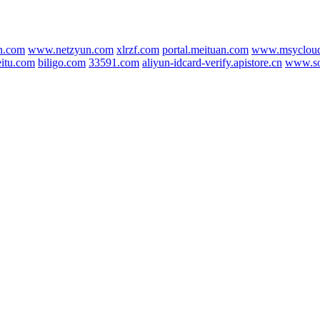
n.com
www.netzyun.com
xlrzf.com
portal.meituan.com
www.msycloud
itu.com
biligo.com
33591.com
aliyun-idcard-verify.apistore.cn
www.so