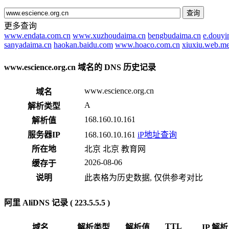
查询
更多查询
www.endata.com.cn
www.xuzhoudaima.cn
bengbudaima.cn
e.douyi
sanyadaima.cn
haokan.baidu.com
www.hoaco.com.cn
xiuxiu.web.me
www.escience.org.cn 域名的 DNS 历史记录
www.escience.org.cn
域名
A
解析类型
168.160.10.161
解析值
服务器IP
168.160.10.161
iP地址查询
所在地
北京 北京 教育网
2026-08-06
缓存于
说明
此表格为历史数据, 仅供参考对比
阿里 AliDNS 记录 ( 223.5.5.5 )
TTL
域名
解析类型
解析值
IP 解析