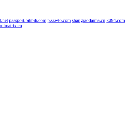
.net
passport.bilibili.com
p.szwto.com
shangraodaima.cn
kd94.com
ulmatrix.cn