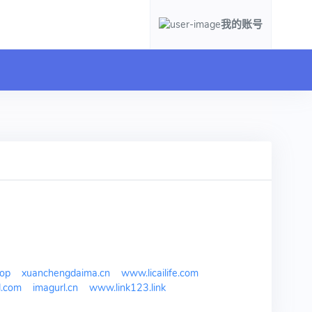
我的账号
top
xuanchengdaima.cn
www.licailife.com
d.com
imagurl.cn
www.link123.link