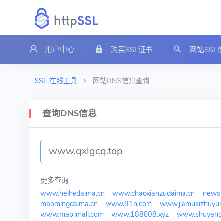
用户中心
购买SSL证书
网站SS
SSL 在线工具
网站DNS信息查询
查询DNS信息
更多查询
www.heihedaima.cn
www.chaoxianzudaima.cn
news.
maomingdaima.cn
www.91n.com
www.jiamusizhuyun
www.maojimall.com
www.188808.xyz
www.shuyangl