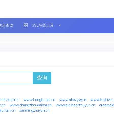
SSL在线工具
L信息查询
查询
hbtv.com.cn
www.hongfu.net.cn
www.nhxzyyy.cn
www.testlive.
.cn
www.changzhoudaima.cn
www.qiqihaerzhuyun.cn
creamol
untan.cn
sanmingzhuyun.cn