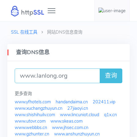
SSL 在线工具
网站DNS信息查询
查询DNS信息
查询
更多查询
www.yfhotels.com
handandaima.cn
202411.vip
www.xuchangzhuyun.cn
27jiaoyi.cn
www.shishihuilv.com
www.lincuniot.cloud
q1x.cn
www.utovr.com
www.skeas.com
www.webbbs.cn
www.jhsec.com.cn
www.gzhunter.cn
www.anshunzhuyun.cn