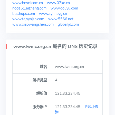
www.hnscl.com.cn
www.07ke.cn
node51.aizhantj.com
www.douyu.com
bbs.hupu.com
www.syhnbyg.cn
www.tajxynjsb.com
www.5566.net
www.xiaowangshen.com
global.jd.com
www.lweic.org.cn 域名的 DNS 历史记录
域名
www.lweic.org.cn
解析类型
A
解析值
121.33.234.45
服务器IP
121.33.234.45
iP地址查
询