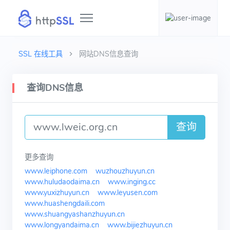
SSL 在线工具
网站DNS信息查询
查询DNS信息
查询
更多查询
www.leiphone.com
wuzhouzhuyun.cn
www.huludaodaima.cn
www.inging.cc
www.yuxizhuyun.cn
www.leyusen.com
www.huashengdaili.com
www.shuangyashanzhuyun.cn
www.longyandaima.cn
www.bijiezhuyun.cn