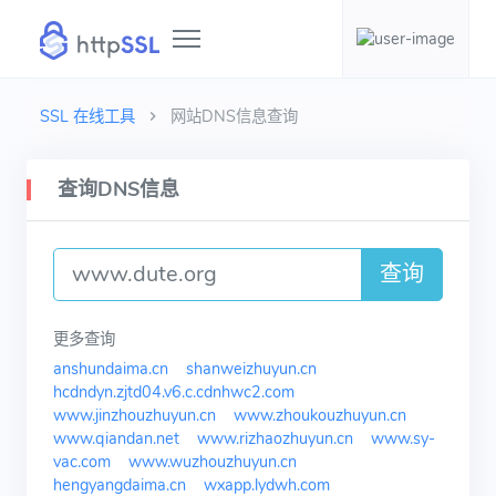
SSL 在线工具
网站DNS信息查询
查询DNS信息
查询
更多查询
anshundaima.cn
shanweizhuyun.cn
hcdndyn.zjtd04.v6.c.cdnhwc2.com
www.jinzhouzhuyun.cn
www.zhoukouzhuyun.cn
www.qiandan.net
www.rizhaozhuyun.cn
www.sy-
vac.com
www.wuzhouzhuyun.cn
hengyangdaima.cn
wxapp.lydwh.com