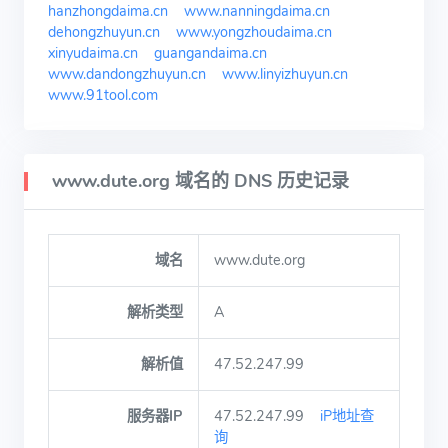
hanzhongdaima.cn
www.nanningdaima.cn
dehongzhuyun.cn
www.yongzhoudaima.cn
xinyudaima.cn
guangandaima.cn
www.dandongzhuyun.cn
www.linyizhuyun.cn
www.91tool.com
www.dute.org 域名的 DNS 历史记录
域名
www.dute.org
解析类型
A
解析值
47.52.247.99
服务器IP
47.52.247.99
iP地址查
询