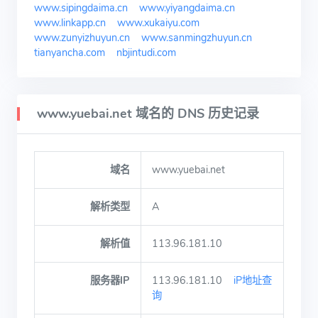
www.sipingdaima.cn
www.yiyangdaima.cn
www.linkapp.cn
www.xukaiyu.com
www.zunyizhuyun.cn
www.sanmingzhuyun.cn
tianyancha.com
nbjintudi.com
www.yuebai.net 域名的 DNS 历史记录
域名
www.yuebai.net
解析类型
A
解析值
113.96.181.10
服务器IP
113.96.181.10
iP地址查
询