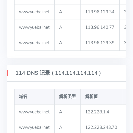
www.yuebai.net
A
113.96.129.34
310
www.yuebai.net
A
113.96.140.77
310
www.yuebai.net
A
113.96.129.39
310
114 DNS 记录 ( 114.114.114.114 )
域名
解析类型
解析值
TT
www.yuebai.net
A
122.228.1.4
30
www.yuebai.net
A
122.228.243.70
30