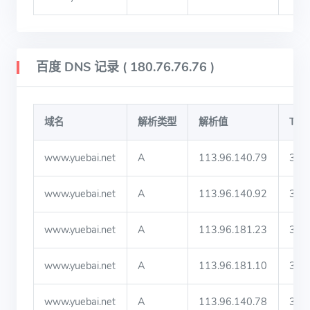
百度 DNS 记录 ( 180.76.76.76 )
域名
解析类型
解析值
TTL
www.yuebai.net
A
113.96.140.79
310
www.yuebai.net
A
113.96.140.92
310
www.yuebai.net
A
113.96.181.23
310
www.yuebai.net
A
113.96.181.10
310
www.yuebai.net
A
113.96.140.78
310