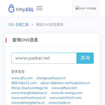
SSL 在线工具
网站DNS信息查询
查询DNS信息
查询
更多查询
www.zjfu.com
chongzuozhuyun.cn
888.hdjw21.com
aliyun-idphotos-verify.apistore.cn
lifeng-cloud.synology.me
www.pdfpai.com
www.shanghaidaima.cn
www.4e-energy.com
www.xuzhouzhuyun.cn
www.seiichitech.com
www.dehongdaima.cn
www.miqile.cn