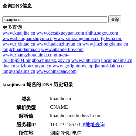
查询DNS信息
查询
更多查询
www.kuaijihe.cn
www.decaixueyuan.com
zhihu.sogou.com
www.shaoguanzhuyun.cn
www.xinxiangdaima.cn
lydwh.com
www.zjxintao.cn
www.huaianzhuyun.cn
www.jinzhongdaima.cn
tongchuandaima.cn
www.atlandertire.com
www.zhangzhoudaima.cn
gtm-cn-
lbj33pji504.ningbo.chinatax.gov.cn
www.luttt.com
lincangdaima.cn
llua.cn
suizhouzhuyun.cn
www.gofightnow.top
jiamusidaima.cn
longyandaima.cn
www.chinacaac.com
kuaijihe.cn 域名的 DNS 历史记录
kuaijihe.cn
域名
CNAME
解析类型
kuaijihe.cn.cdn.dnsv1.com
解析值
服务器IP
113.219.185.93
iP地址查询
所在地
湖南 衡阳 电信