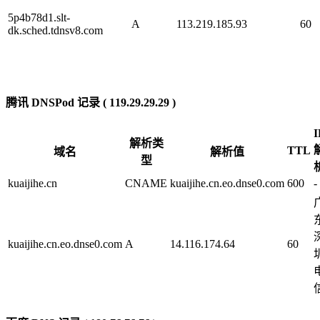
5p4b78d1.slt-
A
113.219.185.93
60
dk.sched.tdnsv8.com
腾讯 DNSPod 记录 ( 119.29.29.29 )
I
解析类
TTL
域名
解析值
型
kuaijihe.cn
CNAME
kuaijihe.cn.eo.dnse0.com
600
-
kuaijihe.cn.eo.dnse0.com
A
14.116.174.64
60