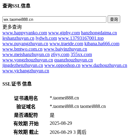
查询SSL信息
查询
更多查询
www.happyvanko.com
www.giphy.com
hanzhongdaima.cn
leshanzhuyun.cn
lydwh.com
www.13793167001.top
www.puyangzhuyun.cn
www.traeide.com
kibana.ha666.com
www.bmtwo.com.cn
www.baiyinzhuyun.cn
www.meishanzhuyun.cn
z6yy.com
355xx.com
www.yongzhouzhuyun.cn
quanzhouzhuyun.cn
jingdezhenzhuyun.cn
www.opposhop.cn
www.dazhouzhuyun.cn
www.yichangzhuyun.cn
SSL证书 信息
*.taomei888.cn
证书通用名
*.taomei888.cn
taomei888.cn
验证域名
是否通配符
是
2025-08-29
有效期 开始
有效期 截止
2026-08-29
3 周后