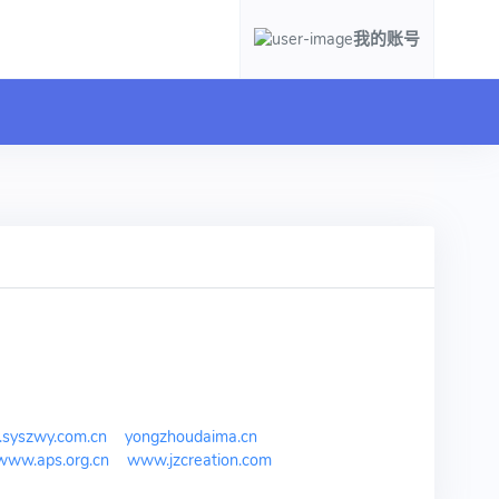
我的账号
syszwy.com.cn
yongzhoudaima.cn
www.aps.org.cn
www.jzcreation.com