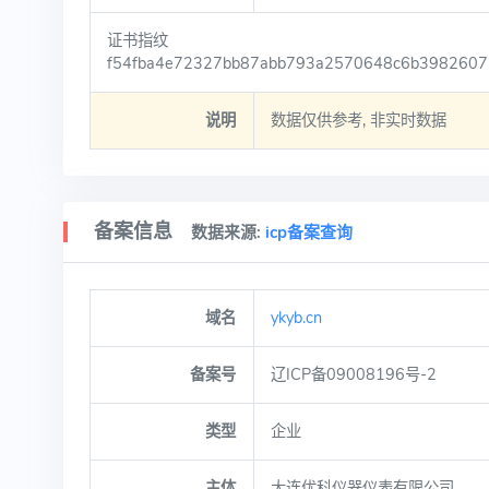
证书指纹
f54fba4e72327bb87abb793a2570648c6b3982607
说明
数据仅供参考, 非实时数据
备案信息
数据来源:
icp备案查询
域名
ykyb.cn
备案号
辽ICP备09008196号-2
类型
企业
主体
大连优科仪器仪表有限公司