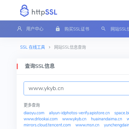
用户中心
购买SSL证书
网站SS
SSL 在线工具
网站SSL信息查询
查询SSL信息
更多查询
diaoyu.com
aliyun-idphotos-verify.apistore.cn
space.bi
www.drlookai.com
www.ykyb.cn
huainandaima.cn
w
mirrors.cloud.tencent.com
www.msn.cn
yunchengdai