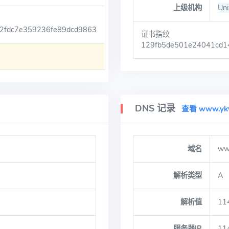
上级机构
Uni
2fdc7e359236fe89dcd9863
证书指纹
129fb5de501e24041cd1
DNS 记录
查看 www.yk
域名
ww
解析类型
A
解析值
11
服务器IP
11