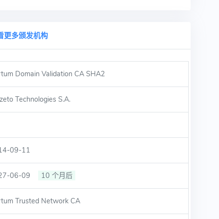
看更多颁发机构
rtum Domain Validation CA SHA2
zeto Technologies S.A.
14-09-11
27-06-09
10 个月后
rtum Trusted Network CA