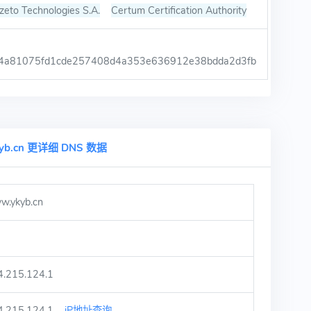
zeto Technologies S.A.
Certum Certification Authority
4a81075fd1cde257408d4a353e636912e38bdda2d3fb
yb.cn 更详细 DNS 数据
w.ykyb.cn
4.215.124.1
4.215.124.1
iP地址查询