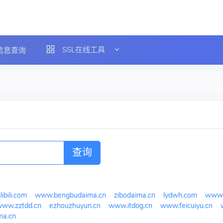
SSL在线工具
L信息查询
查询
libili.com
www.bengbudaima.cn
zibodaima.cn
lydwh.com
www.
ww.zztdd.cn
ezhouzhuyun.cn
www.itdog.cn
www.feicuiyu.cn
ma.cn