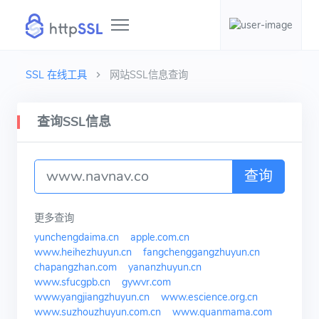
SSL 在线工具
网站SSL信息查询
查询SSL信息
查询
更多查询
yunchengdaima.cn
apple.com.cn
www.heihezhuyun.cn
fangchenggangzhuyun.cn
chapangzhan.com
yananzhuyun.cn
www.sfucgpb.cn
gywvr.com
www.yangjiangzhuyun.cn
www.escience.org.cn
www.suzhouzhuyun.com.cn
www.quanmama.com