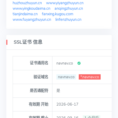
huzhouzhuyun.cn
www.yiyangzhuyun.cn
www.yingkoudaima.cn
anqingzhuyun.cn
tianjindaima.cn
fanxing.kugou.com
www.fuyangzhuyun.cn
linfenzhuyun.cn
SSL证书 信息
证书通用名
navnav.co
验证域名
navnav.co
*.navnav.co
是否通配符
是
有效期 开始
2026-06-17