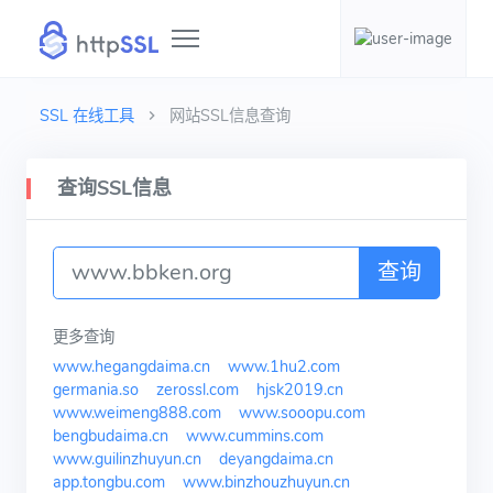
SSL 在线工具
网站SSL信息查询
查询SSL信息
查询
更多查询
www.hegangdaima.cn
www.1hu2.com
germania.so
zerossl.com
hjsk2019.cn
www.weimeng888.com
www.sooopu.com
bengbudaima.cn
www.cummins.com
www.guilinzhuyun.cn
deyangdaima.cn
app.tongbu.com
www.binzhouzhuyun.cn