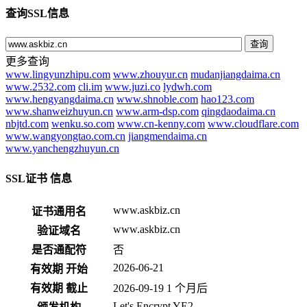
查询SSL信息
查询
更多查询
www.lingyunzhipu.com
www.zhouyur.cn
mudanjiangdaima.cn
www.2532.com
cli.im
www.juzi.co
lydwh.com
www.hengyangdaima.cn
www.shnoble.com
hao123.com
www.shanweizhuyun.cn
www.arm-dsp.com
qingdaodaima.cn
nbjtd.com
wenku.so.com
www.cn-kenny.com
www.cloudflare.com
www.wangyongtao.com.cn
jiangmendaima.cn
www.yanchengzhuyun.cn
SSL证书 信息
www.askbiz.cn
证书通用名
www.askbiz.cn
验证域名
是否通配符
否
2026-06-21
有效期 开始
有效期 截止
2026-09-19
1 个月后
Let's Encrypt
YE2