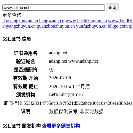
查询
更多查询
liaoyangzhuyun.cn
hengwang.cn
www.hechizhuyun.cn
www.loudizh
anyangzhuyun.cn
quanzhouzhuyun.cn
yunfuzhuyun.cn
biligo.com
q
SSL证书 信息
adzhp.net
证书通用名
adzhp.net
www.adzhp.net
验证域名
是否通配符
否
2026-07-06
有效期 开始
有效期 截止
2026-10-04
1 个月后
Let's Encrypt
YE2
颁发机构
证书指纹
553f28314755dc3197f521d522abce30c16a426eae38b3ea
说明
数据仅供参考, 非实时数据
SSL证书 颁发机构
查看更多颁发机构