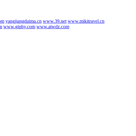
om
yangjiangdaima.cn
www.39.net
www.mikitravel.cn
om
www.giphy.com
www.atwdz.com