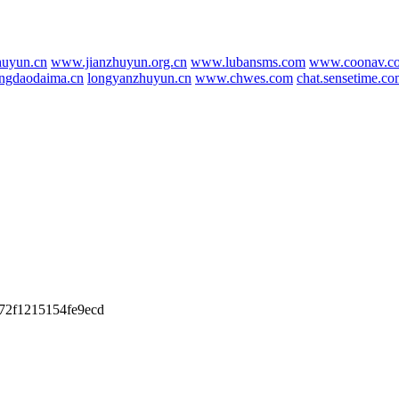
uyun.cn
www.jianzhuyun.org.cn
www.lubansms.com
www.coonav.c
ingdaodaima.cn
longyanzhuyun.cn
www.chwes.com
chat.sensetime.c
72f1215154fe9ecd