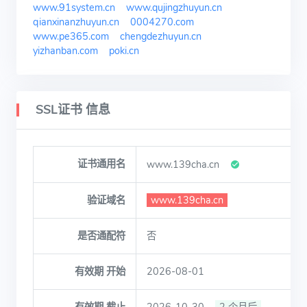
www.91system.cn
www.qujingzhuyun.cn
qianxinanzhuyun.cn
0004270.com
www.pe365.com
chengdezhuyun.cn
yizhanban.com
poki.cn
SSL证书 信息
证书通用名
www.139cha.cn
验证域名
www.139cha.cn
是否通配符
否
有效期 开始
2026-08-01