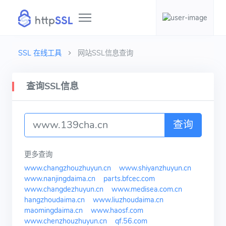
SSL 在线工具
网站SSL信息查询
查询SSL信息
查询
更多查询
www.changzhouzhuyun.cn
www.shiyanzhuyun.cn
www.nanjingdaima.cn
parts.bfcec.com
www.changdezhuyun.cn
www.medisea.com.cn
hangzhoudaima.cn
www.liuzhoudaima.cn
maomingdaima.cn
www.haosf.com
www.chenzhouzhuyun.cn
qf.56.com