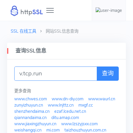
SSL 在线工具
网站SSL信息查询
查询SSL信息
查询
更多查询
www.chwes.com
www.dn-diy.com
www.waurl.cn
zunyizhuyun.cn
www.lnjttz.cn
mxgf.cc
shenzhendaima.cn
ezaf.lcedu.net.cn
qiannandaima.cn
ditu.amap.com
www.jiaxingzhuyun.cn
www.lzszyjsxx.com
weishangqi.cn
mi.com
taizhouzhuyun.com.cn