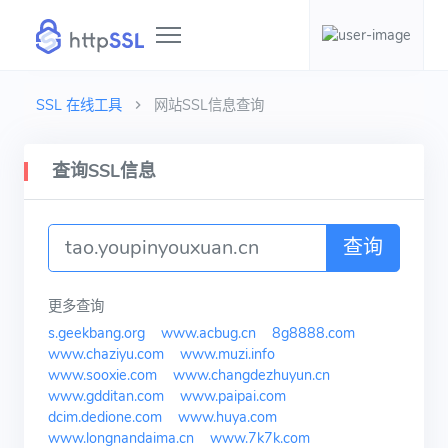
SSL 在线工具
网站SSL信息查询
查询SSL信息
查询
更多查询
s.geekbang.org
www.acbug.cn
8g8888.com
www.chaziyu.com
www.muzi.info
www.sooxie.com
www.changdezhuyun.cn
www.gdditan.com
www.paipai.com
dcim.dedione.com
www.huya.com
www.longnandaima.cn
www.7k7k.com