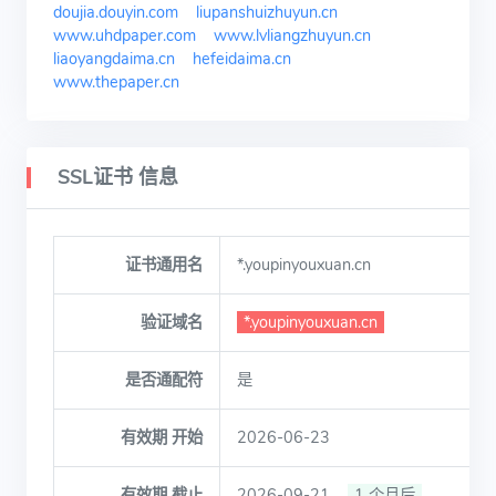
doujia.douyin.com
liupanshuizhuyun.cn
www.uhdpaper.com
www.lvliangzhuyun.cn
liaoyangdaima.cn
hefeidaima.cn
www.thepaper.cn
SSL证书 信息
证书通用名
*.youpinyouxuan.cn
验证域名
*.youpinyouxuan.cn
是否通配符
是
有效期 开始
2026-06-23
有效期 截止
2026-09-21
1 个月后