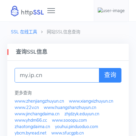
SSL 在线工具
网站SSL信息查询
查询SSL信息
查询
更多查询
www.zhenjiangzhuyun.cn
www.xiangxizhuyun.cn
www.22v.cn
www.huangshanzhuyun.cn
www.jinchangdaima.cn
zhjdzyk.eduyun.cn
www.yhdm66.cc
www.sooopu.com
zhaotongdaima.cn
youhui.pinduoduo.com
ybcm.byread.net
www.sfucgpb.cn