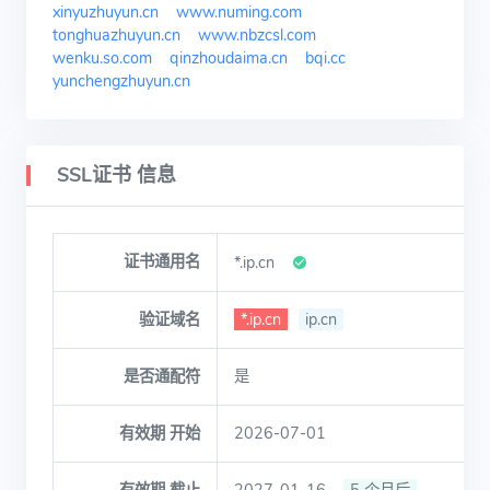
xinyuzhuyun.cn
www.numing.com
tonghuazhuyun.cn
www.nbzcsl.com
wenku.so.com
qinzhoudaima.cn
bqi.cc
yunchengzhuyun.cn
SSL证书 信息
证书通用名
*.ip.cn
验证域名
*.ip.cn
ip.cn
是否通配符
是
有效期 开始
2026-07-01