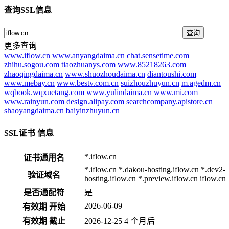
查询SSL信息
查询
更多查询
www.iflow.cn
www.anyangdaima.cn
chat.sensetime.com
zhihu.sogou.com
tiaozhuanys.com
www.85218263.com
zhaoqingdaima.cn
www.shuozhoudaima.cn
diantoushi.com
www.mebay.cn
www.bestv.com.cn
suizhouzhuyun.cn
m.agedm.cn
wqbook.wqxuetang.com
www.yulindaima.cn
www.mi.com
www.rainyun.com
design.alipay.com
searchcompany.apistore.cn
shaoyangdaima.cn
baiyinzhuyun.cn
SSL证书 信息
*.iflow.cn
证书通用名
*.iflow.cn
*.dakou-hosting.iflow.cn
*.dev2-
验证域名
hosting.iflow.cn
*.preview.iflow.cn
iflow.cn
是否通配符
是
2026-06-09
有效期 开始
有效期 截止
2026-12-25
4 个月后