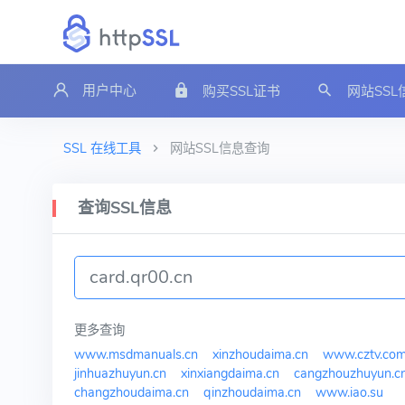
用户中心
购买SSL证书
网站SS
SSL 在线工具
网站SSL信息查询
查询SSL信息
更多查询
www.msdmanuals.cn
xinzhoudaima.cn
www.cztv.co
jinhuazhuyun.cn
xinxiangdaima.cn
cangzhouzhuyun.c
changzhoudaima.cn
qinzhoudaima.cn
www.iao.su