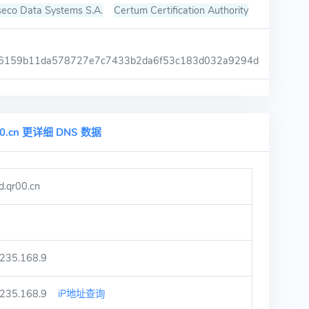
eco Data Systems S.A.
Certum Certification Authority
6159b11da578727e7c7433b2da6f53c183d032a9294d
00.cn 更详细 DNS 数据
d.qr00.cn
.235.168.9
.235.168.9
iP地址查询