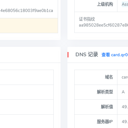
上级机构
Ass
a4e68056c18003f9ae0b1ca
证书指纹
aa985028ee5cf60287e8
DNS 记录
查看 card.qr
域名
car
解析类型
A
解析值
49
服务器IP
49