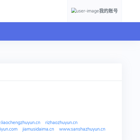
我的账号
liaochengzhuyun.cn
rizhaozhuyun.cn
liyun.com
jiamusidaima.cn
www.sanshazhuyun.cn