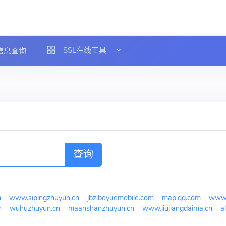
SSL在线工具
L信息查询
查询
m
www.sipingzhuyun.cn
jbz.boyuemobile.com
map.qq.com
www.
n
wuhuzhuyun.cn
maanshanzhuyun.cn
www.jiujiangdaima.cn
a