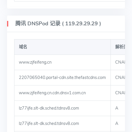
腾讯 DNSPod 记录 ( 119.29.29.29 )
域名
解析类型
www.zjfeifeng.cn
CNAME
2207065040.portal-cdn.site.thefastcdns.com
CNAME
www.zjfeifeng.cn.cdn.dnsv1.com.cn
CNAME
lz77ijfe.slt-dk.sched.tdnsv8.com
A
lz77ijfe.slt-dk.sched.tdnsv8.com
A