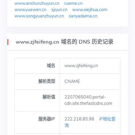
www.anshunzhuyun.cn
cueme.cn
www.yuewen.cn
sjiyun.cn
www.xiejihua.com
www.songyuanzhuyun.cn
sanyadaima.cn
www.zjfeifeng.cn 域名的 DNS 历史记录
域名
www.zjfeifeng.cn
解析类型
CNAME
解析值
2207065040.portal-
cdn.site.thefastcdns.com
服务器IP
222.218.85.98
iP地址查
询