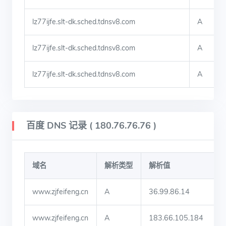
lz77ijfe.slt-dk.sched.tdnsv8.com
A
lz77ijfe.slt-dk.sched.tdnsv8.com
A
lz77ijfe.slt-dk.sched.tdnsv8.com
A
百度 DNS 记录 ( 180.76.76.76 )
域名
解析类型
解析值
www.zjfeifeng.cn
A
36.99.86.14
www.zjfeifeng.cn
A
183.66.105.184