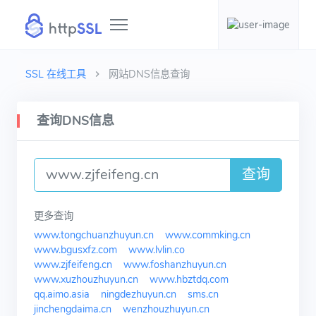
SSL 在线工具
网站DNS信息查询
查询DNS信息
查询
更多查询
www.tongchuanzhuyun.cn
www.commking.cn
www.bgusxfz.com
www.lvlin.co
www.zjfeifeng.cn
www.foshanzhuyun.cn
www.xuzhouzhuyun.cn
www.hbztdq.com
qq.aimo.asia
ningdezhuyun.cn
sms.cn
jinchengdaima.cn
wenzhouzhuyun.cn