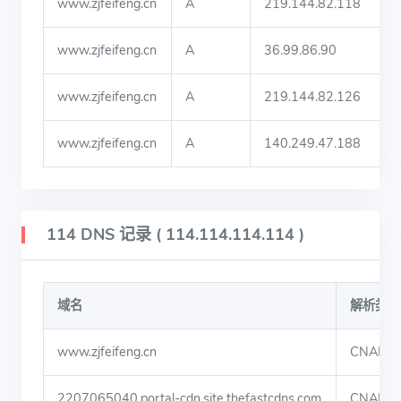
www.zjfeifeng.cn
A
219.144.82.118
www.zjfeifeng.cn
A
36.99.86.90
www.zjfeifeng.cn
A
219.144.82.126
www.zjfeifeng.cn
A
140.249.47.188
114 DNS 记录 ( 114.114.114.114 )
域名
解析类型
www.zjfeifeng.cn
CNAME
2207065040.portal-cdn.site.thefastcdns.com
CNAME