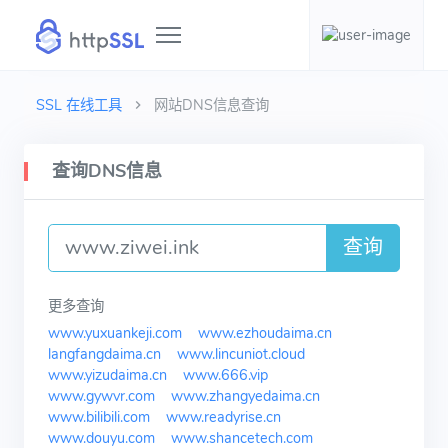
SSL 在线工具
网站DNS信息查询
查询DNS信息
查询
更多查询
www.yuxuankeji.com
www.ezhoudaima.cn
langfangdaima.cn
www.lincuniot.cloud
www.yizudaima.cn
www.666.vip
www.gywvr.com
www.zhangyedaima.cn
www.bilibili.com
www.readyrise.cn
www.douyu.com
www.shancetech.com