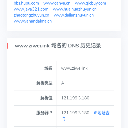
bbs.hupu.com
www.canva.cn
www.qlcbuy.com
www.java321.com
www.huaihuazhuyun.cn
zhaotongzhuyun.cn
www.dalianzhuyun.cn
www.yanandaima.cn
www.ziwei.ink 域名的 DNS 历史记录
域名
www.ziwei.ink
解析类型
A
解析值
121.199.3.180
服务器IP
121.199.3.180
iP地址查
询