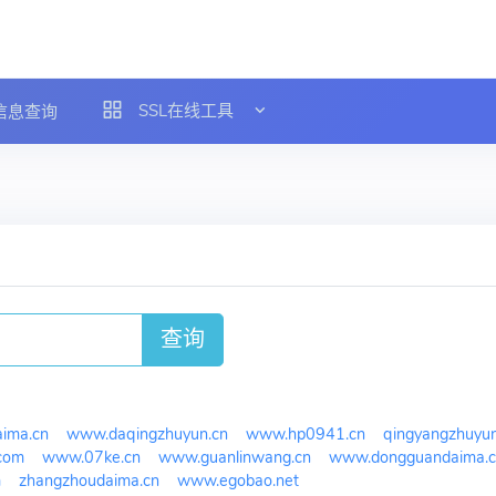
SSL在线工具
L信息查询
查询
ima.cn
www.daqingzhuyun.cn
www.hp0941.cn
qingyangzhuyun
com
www.07ke.cn
www.guanlinwang.cn
www.dongguandaima.c
m
zhangzhoudaima.cn
www.egobao.net