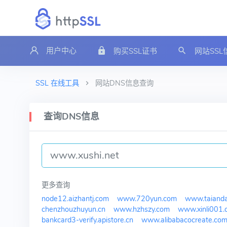
用户中心
购买SSL证书
网站SS
SSL 在线工具
网站DNS信息查询
查询DNS信息
更多查询
node12.aizhantj.com
www.720yun.com
www.taianda
chenzhouzhuyun.cn
www.hzhszy.com
www.xinli001.
bankcard3-verify.apistore.cn
www.alibabacocreate.co