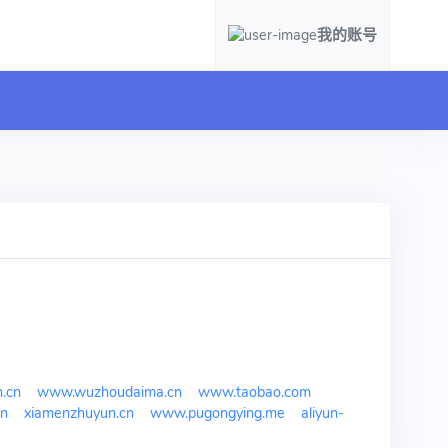
我的账号
.cn
www.wuzhoudaima.cn
www.taobao.com
n
xiamenzhuyun.cn
www.pugongying.me
aliyun-