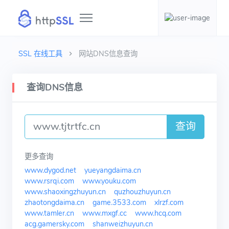
SSL 在线工具
网站DNS信息查询
查询DNS信息
查询
更多查询
www.dygod.net
yueyangdaima.cn
www.rsrqi.com
www.youku.com
www.shaoxingzhuyun.cn
quzhouzhuyun.cn
zhaotongdaima.cn
game.3533.com
xlrzf.com
www.tamler.cn
www.mxgf.cc
www.hcq.com
acg.gamersky.com
shanweizhuyun.cn