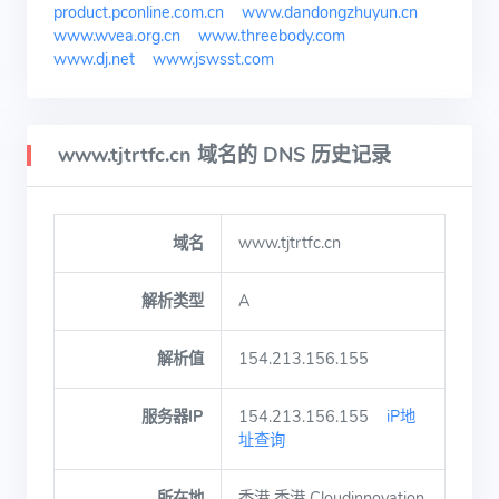
product.pconline.com.cn
www.dandongzhuyun.cn
www.wvea.org.cn
www.threebody.com
www.dj.net
www.jswsst.com
www.tjtrtfc.cn 域名的 DNS 历史记录
域名
www.tjtrtfc.cn
解析类型
A
解析值
154.213.156.155
服务器IP
154.213.156.155
iP地
址查询
所在地
香港 香港 Cloudinnovation