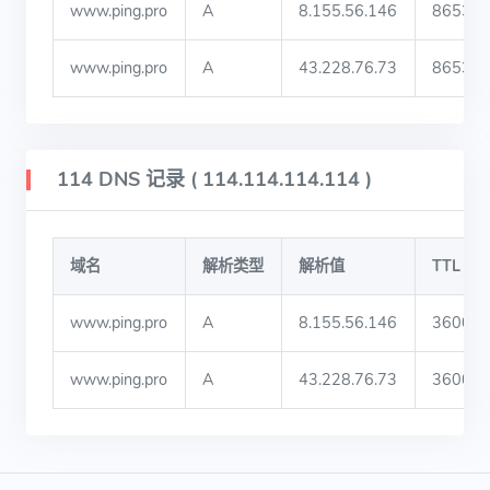
www.ping.pro
A
8.155.56.146
86530
www.ping.pro
A
43.228.76.73
86530
114 DNS 记录 ( 114.114.114.114 )
域名
解析类型
解析值
TTL
www.ping.pro
A
8.155.56.146
3600
www.ping.pro
A
43.228.76.73
3600