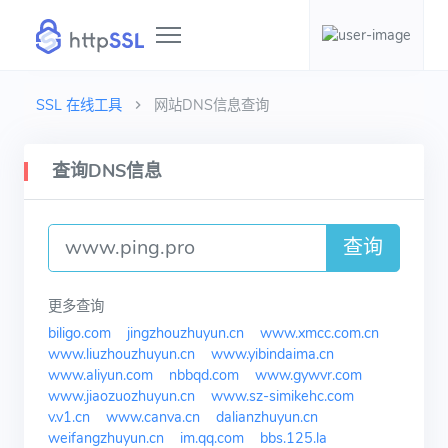
SSL 在线工具
网站DNS信息查询
查询DNS信息
查询
更多查询
biligo.com
jingzhouzhuyun.cn
www.xmcc.com.cn
www.liuzhouzhuyun.cn
www.yibindaima.cn
www.aliyun.com
nbbqd.com
www.gywvr.com
www.jiaozuozhuyun.cn
www.sz-simikehc.com
v.v1.cn
www.canva.cn
dalianzhuyun.cn
weifangzhuyun.cn
im.qq.com
bbs.125.la