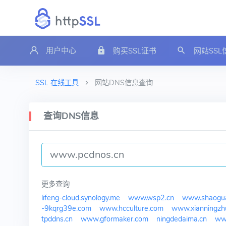
用户中心
购买SSL证书
网站SS
SSL 在线工具
网站DNS信息查询
查询DNS信息
更多查询
lifeng-cloud.synology.me
www.wsp2.cn
www.shaogua
-9kqrg39e.com
www.hcculture.com
www.xianningzh
tpddns.cn
www.gformaker.com
ningdedaima.cn
ww