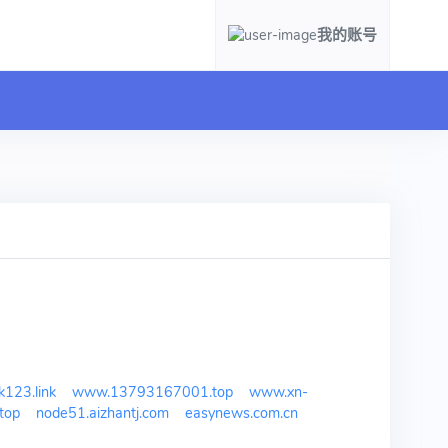
我的账号
nk123.link
www.13793167001.top
www.xn-
top
node51.aizhantj.com
easynews.com.cn