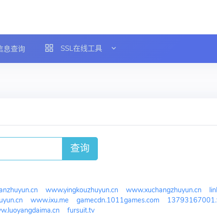
SSL在线工具
L信息查询
查询
nzhuyun.cn
www.yingkouzhuyun.cn
www.xuchangzhuyun.cn
li
uyun.cn
www.ixu.me
gamecdn.1011games.com
13793167001.
w.luoyangdaima.cn
fursuit.tv