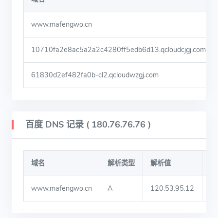
www.mafengwo.cn
10710fa2e8ac5a2a2c4280ff5edb6d13.qcloudcjgj.com
61830d2ef482fa0b-cl2.qcloudwzgj.com
百度 DNS 记录 ( 180.76.76.76 )
域名
解析类型
解析值
T
www.mafengwo.cn
A
120.53.95.12
7