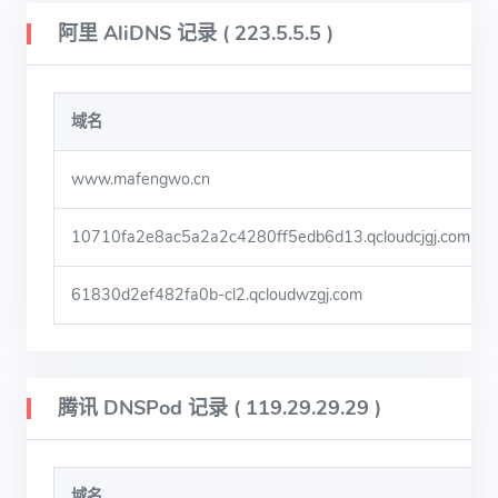
阿里 AliDNS 记录 ( 223.5.5.5 )
域名
www.mafengwo.cn
10710fa2e8ac5a2a2c4280ff5edb6d13.qcloudcjgj.com
61830d2ef482fa0b-cl2.qcloudwzgj.com
腾讯 DNSPod 记录 ( 119.29.29.29 )
域名