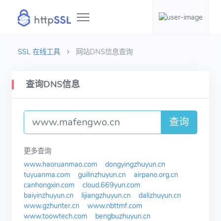
SSL 在线工具
网站DNS信息查询
查询DNS信息
查询
更多查询
www.haoruanmao.com
dongyingzhuyun.cn
tuyuanma.com
guilinzhuyun.cn
airpano.org.cn
canhongxin.com
cloud.669yun.com
baiyinzhuyun.cn
lijiangzhuyun.cn
dalizhuyun.cn
www.gzhunter.cn
www.nbttmf.com
www.toowtech.com
bengbuzhuyun.cn