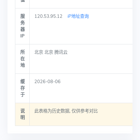
值
服
120.53.95.12
iP地址查询
务
器
IP
所
北京 北京 腾讯云
在
地
缓
2026-08-06
存
于
说
此表格为历史数据, 仅供参考对比
明