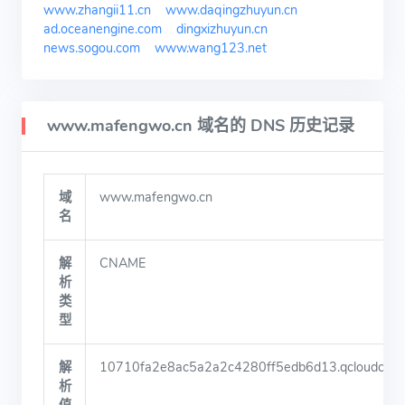
www.zhangii11.cn
www.daqingzhuyun.cn
ad.oceanengine.com
dingxizhuyun.cn
news.sogou.com
www.wang123.net
www.mafengwo.cn 域名的 DNS 历史记录
域
www.mafengwo.cn
名
解
CNAME
析
类
型
解
10710fa2e8ac5a2a2c4280ff5edb6d13.qcloudcjgj.
析