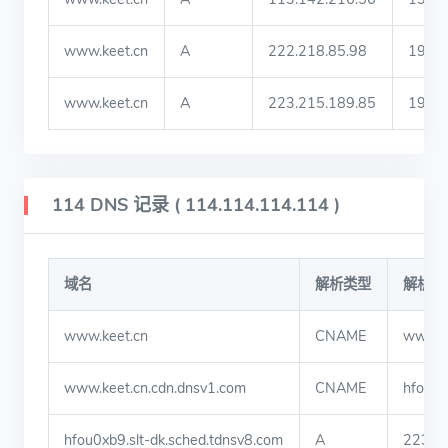
www.keet.cn
A
222.218.85.98
190
www.keet.cn
A
223.215.189.85
190
114 DNS 记录 ( 114.114.114.114 )
域名
解析类型
解析值
www.keet.cn
CNAME
www.ke
www.keet.cn.cdn.dnsv1.com
CNAME
hfou0x
hfou0xb9.slt-dk.sched.tdnsv8.com
A
223.2