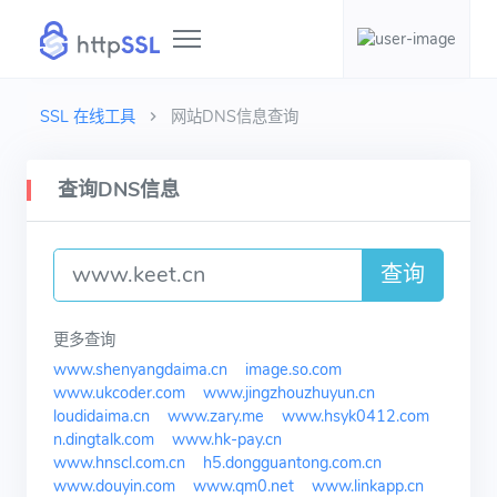
SSL 在线工具
网站DNS信息查询
查询DNS信息
查询
更多查询
www.shenyangdaima.cn
image.so.com
www.ukcoder.com
www.jingzhouzhuyun.cn
loudidaima.cn
www.zary.me
www.hsyk0412.com
n.dingtalk.com
www.hk-pay.cn
www.hnscl.com.cn
h5.dongguantong.com.cn
www.douyin.com
www.qm0.net
www.linkapp.cn