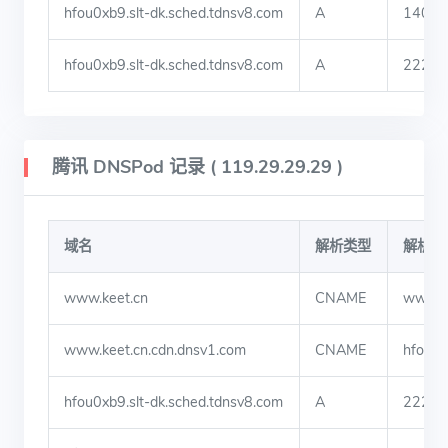
hfou0xb9.slt-dk.sched.tdnsv8.com
A
140.2
hfou0xb9.slt-dk.sched.tdnsv8.com
A
222.2
腾讯 DNSPod 记录 ( 119.29.29.29 )
域名
解析类型
解析值
www.keet.cn
CNAME
www.ke
www.keet.cn.cdn.dnsv1.com
CNAME
hfou0x
hfou0xb9.slt-dk.sched.tdnsv8.com
A
222.2