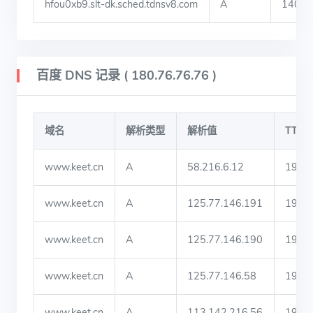
hfou0xb9.slt-dk.sched.tdnsv8.com
A
140.2
百度 DNS 记录 ( 180.76.76.76 )
域名
解析类型
解析值
TTL
www.keet.cn
A
58.216.6.12
190
www.keet.cn
A
125.77.146.191
190
www.keet.cn
A
125.77.146.190
190
www.keet.cn
A
125.77.146.58
190
www.keet.cn
A
113.142.216.56
190