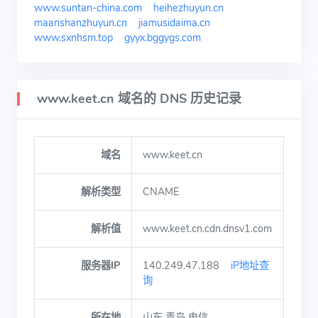
www.suntan-china.com
heihezhuyun.cn
maanshanzhuyun.cn
jiamusidaima.cn
www.sxnhsm.top
gyyx.bggygs.com
www.keet.cn 域名的 DNS 历史记录
域名
www.keet.cn
解析类型
CNAME
解析值
www.keet.cn.cdn.dnsv1.com
服务器IP
140.249.47.188
iP地址查
询
所在地
山东 青岛 电信