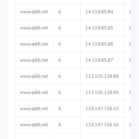
www.ip66.net
A
14.119.85.84
190
www.ip66.net
A
14.119.85.85
190
www.ip66.net
A
14.119.85.86
190
www.ip66.net
A
14.119.85.87
190
www.ip66.net
A
113.105.138.84
190
www.ip66.net
A
113.105.138.85
190
www.ip66.net
A
119.147.156.43
190
www.ip66.net
A
119.147.156.44
190