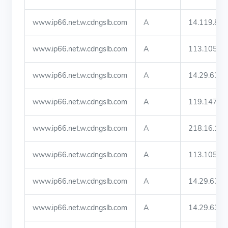
www.ip66.net.w.cdngslb.com
A
14.119.85.
www.ip66.net.w.cdngslb.com
A
113.105.13
www.ip66.net.w.cdngslb.com
A
14.29.63.1
www.ip66.net.w.cdngslb.com
A
119.147.15
www.ip66.net.w.cdngslb.com
A
218.16.122
www.ip66.net.w.cdngslb.com
A
113.105.13
www.ip66.net.w.cdngslb.com
A
14.29.63.1
www.ip66.net.w.cdngslb.com
A
14.29.63.2