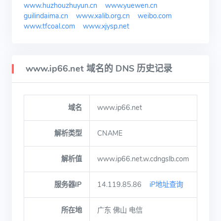
www.huzhouzhuyun.cn
www.yuewen.cn
guilindaima.cn
www.xalib.org.cn
weibo.com
www.tfcoal.com
www.xjysp.net
www.ip66.net 域名的 DNS 历史记录
域名
www.ip66.net
解析类型
CNAME
解析值
www.ip66.net.w.cdngslb.com
服务器IP
14.119.85.86
iP地址查询
所在地
广东 佛山 电信