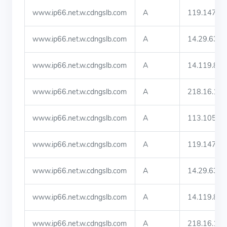
www.ip66.net.w.cdngslb.com
A
119.147.15
www.ip66.net.w.cdngslb.com
A
14.29.63.1
www.ip66.net.w.cdngslb.com
A
14.119.85.
www.ip66.net.w.cdngslb.com
A
218.16.122
www.ip66.net.w.cdngslb.com
A
113.105.13
www.ip66.net.w.cdngslb.com
A
119.147.15
www.ip66.net.w.cdngslb.com
A
14.29.63.1
www.ip66.net.w.cdngslb.com
A
14.119.85.
www.ip66.net.w.cdngslb.com
A
218.16.122