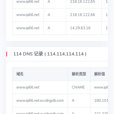
www.ip66.net
A
218.16.122.65
190
www.ip66.net
A
218.16.122.66
190
www.ip66.net
A
14.29.63.16
190
114 DNS 记录 ( 114.114.114.114 )
域名
解析类型
解析值
www.ip66.net
CNAME
www.ip66.n
www.ip66.net.w.cdngslb.com
A
180.101.21
www.ip66.net.w.cdngslb.com
A
221.229.1