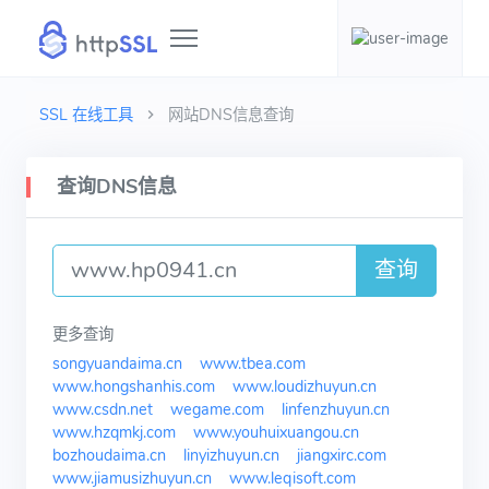
SSL 在线工具
网站DNS信息查询
查询DNS信息
查询
更多查询
songyuandaima.cn
www.tbea.com
www.hongshanhis.com
www.loudizhuyun.cn
www.csdn.net
wegame.com
linfenzhuyun.cn
www.hzqmkj.com
www.youhuixuangou.cn
bozhoudaima.cn
linyizhuyun.cn
jiangxirc.com
www.jiamusizhuyun.cn
www.leqisoft.com