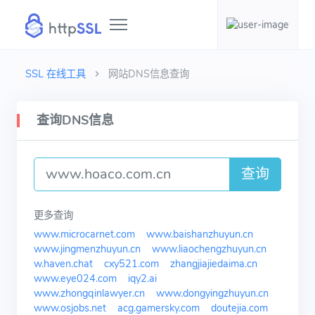
SSL 在线工具
网站DNS信息查询
查询DNS信息
查询
更多查询
www.microcarnet.com
www.baishanzhuyun.cn
www.jingmenzhuyun.cn
www.liaochengzhuyun.cn
w.haven.chat
cxy521.com
zhangjiajiedaima.cn
www.eye024.com
iqy2.ai
www.zhongqinlawyer.cn
www.dongyingzhuyun.cn
www.osjobs.net
acg.gamersky.com
doutejia.com