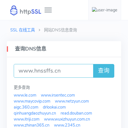
SSL 在线工具
网站DNS信息查询
查询DNS信息
查询
更多查询
www.le.com
www.irsentec.com
www.maycovip.com
www.netzyun.com
aigc.360.com
drlookai.com
qinhuangdaozhuyun.cn
read.douban.com
www.itriji.com
www.wuxizhuyun.com.cn
www.zhinan365.cn
www.2345.cn