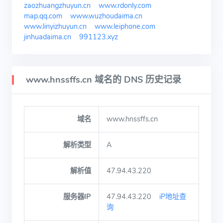
zaozhuangzhuyun.cn
www.rdonly.com
map.qq.com
www.wuzhoudaima.cn
www.linyizhuyun.cn
www.leiphone.com
jinhuadaima.cn
991123.xyz
www.hnssffs.cn 域名的 DNS 历史记录
域名
www.hnssffs.cn
解析类型
A
解析值
47.94.43.220
服务器IP
47.94.43.220
iP地址查
询