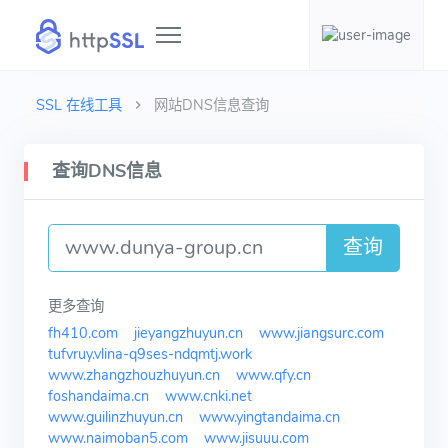
SSL 在线工具
网站DNS信息查询
查询DNS信息
查询
更多查询
fh410.com
jieyangzhuyun.cn
www.jiangsurc.com
tufvruy.vlina-q9ses-ndqmtj.work
www.zhangzhouzhuyun.cn
www.qfy.cn
foshandaima.cn
www.cnki.net
www.guilinzhuyun.cn
www.yingtandaima.cn
www.naimoban5.com
www.jisuuu.com