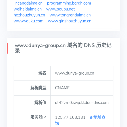
lincangdaima.cn
programming.bqrdh.com
weihaidaima.cn
www.soupu.net
hezhouzhuyun.cn
www.tongrendaima.cn
www.youku.com
www.qinzhouzhuyun.cn
www.dunya-group.cn 域名的 DNS 历史记
录
域名
www.dunya-group.cn
解析类型
CNAME
解析值
dt42zrn0.svip.kkddosdns.com
服务器IP
125.77.163.131
iP地址查
询