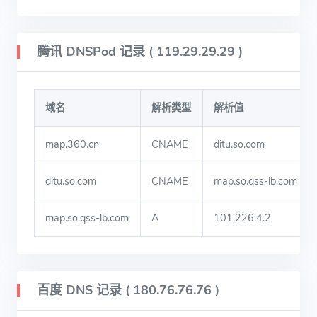
腾讯 DNSPod 记录 ( 119.29.29.29 )
域名
解析类型
解析值
map.360.cn
CNAME
ditu.so.com
ditu.so.com
CNAME
map.so.qss-lb.com
map.so.qss-lb.com
A
101.226.4.2
百度 DNS 记录 ( 180.76.76.76 )