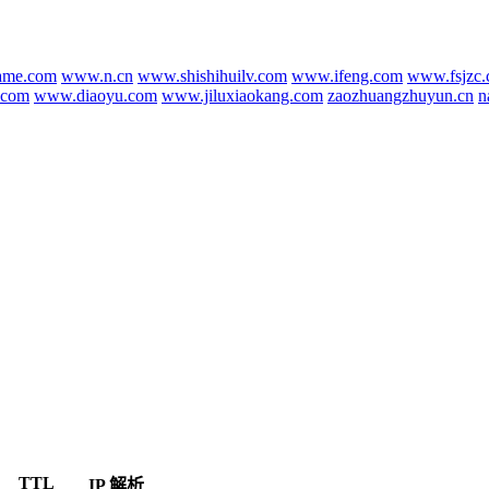
ame.com
www.n.cn
www.shishihuilv.com
www.ifeng.com
www.fsjzc
.com
www.diaoyu.com
www.jiluxiaokang.com
zaozhuangzhuyun.cn
n
TTL
IP 解析