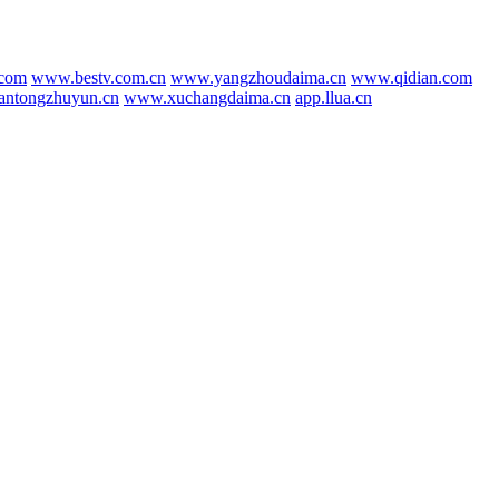
.com
www.bestv.com.cn
www.yangzhoudaima.cn
www.qidian.com
antongzhuyun.cn
www.xuchangdaima.cn
app.llua.cn