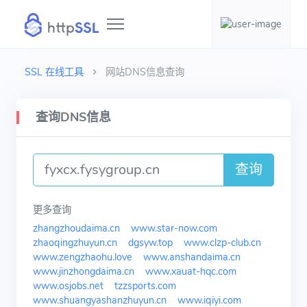
SSL 在线工具
网站DNS信息查询
查询DNS信息
查询
更多查询
zhangzhoudaima.cn
www.star-now.com
zhaoqingzhuyun.cn
dgsyw.top
www.clzp-club.cn
www.zengzhaohu.love
www.anshandaima.cn
www.jinzhongdaima.cn
www.xauat-hqc.com
www.osjobs.net
tzzsports.com
www.shuangyashanzhuyun.cn
www.iqiyi.com