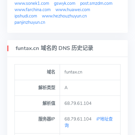
www.sonek1.com
gswyk.com
post.smzdm.com
www.farchina.com
www.huawei.com
ipshudi.com
www.hezhouzhuyun.cn
panjinzhuyun.cn
funtax.cn 域名的 DNS 历史记录
域名
funtax.cn
解析类型
A
解析值
68.79.61.104
服务器IP
68.79.61.104
iP地址查
询