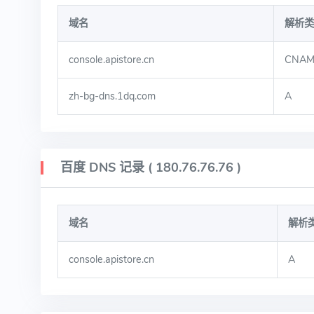
域名
解析类
console.apistore.cn
CNAM
zh-bg-dns.1dq.com
A
百度 DNS 记录 ( 180.76.76.76 )
域名
解析
console.apistore.cn
A