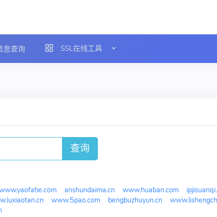
SSL在线工具
L信息查询
查询
www.yaofatie.com
anshundaima.cn
www.huaban.com
ipjisuanq
.luxiaotan.cn
www.5pao.com
bengbuzhuyun.cn
www.lishengch
m