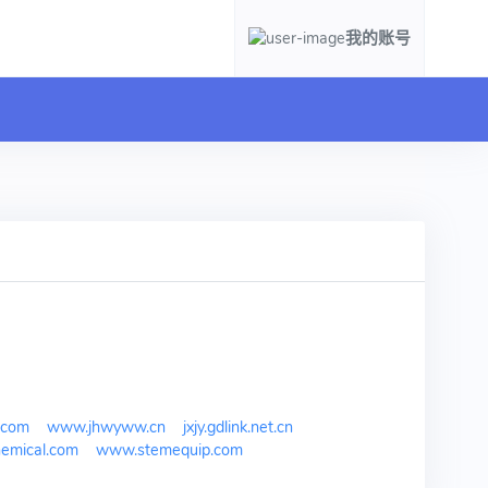
我的账号
i.com
www.jhwyww.cn
jxjy.gdlink.net.cn
emical.com
www.stemequip.com