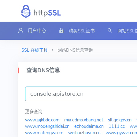
用户中心
购买SSL证书
网站SS
SSL 在线工具
网站DNS信息查询
查询DNS信息
更多查询
www.jajkbdc.com
mia.edms.xbang.net
slt.gd.gov.cn
www.modengshidai.cn
ezhoudaima.cn
1111.cc
www
www.mafengwo.cn
weihaizhuyun.cn
www.gywvr.co