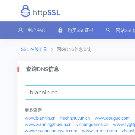
用户中心
购买SSL证书
网站SS
SSL 在线工具
网站DNS信息查询
查询DNS信息
更多查询
www.biannin.cn
hechizhuyun.cn
www.douguo.com
www.xianningzhuyun.cn
yichangdaima.cn
www.sygtf
www.sixiangshengyan.com
www.sh-msh.com
zhous