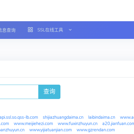
SSL在线工具
L信息查询
查询
api.ssl.so.qss-lb.com
shijiazhuangdaima.cn
laibindaima.cn
www.aq
j.com
www.meijiehezi.com
www.fuxinzhuyun.cn
a20.jianfuan.co
hanzhuyun.cn
www.yijiatuanjian.com
www.gzrendan.com