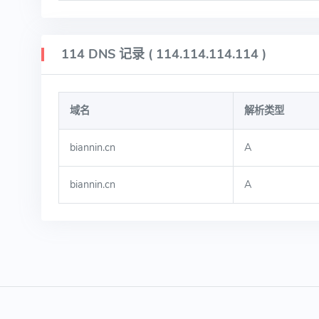
114 DNS 记录 ( 114.114.114.114 )
域名
解析类型
biannin.cn
A
biannin.cn
A
2026 © httpSSL.com