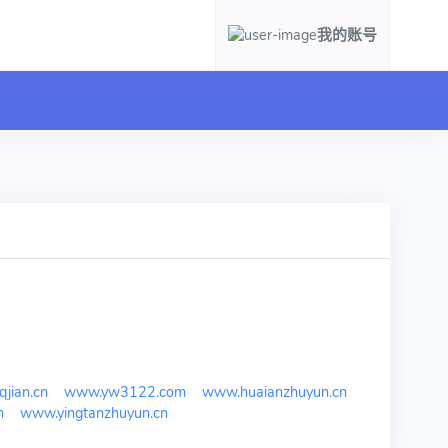
我的账号
jian.cn
www.yw3122.com
www.huaianzhuyun.cn
m
www.yingtanzhuyun.cn